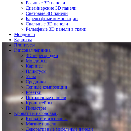
Реечные 3D панели
Дизайнерские 3D панели
Световые 3D панели
Барельефные композиции
Скальные 3D панели
Рельефные 3D панели в ткани
Молдинги
Карнизы
Плинтусы
Гипсовая лепнина
3D перегородки
Молдинги
Карнизы
Плинтусы
Углы
Средники
Лепные композиции
Розетки
Потолочные панели
Кронштейны
Пилястры
Кровати и изголовья
Кровати и изголовья
Мягкие панели
Декоративные мебельные панели