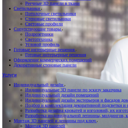
Реечные 3D панели в ткани
Светильники
Потолочные светильники
Стеновые светильники
Световые профили
Сопутствующие товары
Подрозетники
Светотехника
Угловой профиль
Готовые интерьерные решения
Готовые интерьерные решения
Оформление коммерческих помещений
Декоративные стеновые панели
Услуги
Индивидуальный дизайн
Индивидуальные 3D панели по эскизу заказчика
Индивидуальный дизайн помещений
Индивидуальный дизайн экстерьеров и фасадов до
Подбор и комплектация декоративной подсветки и
Разработка дизайна кроватей и изголовий, их изгот
Разработка индивидуальной лепнины, молдингов, к
Монтаж 3D панелей и лепнины под ключ
Монтаж 3D панелей