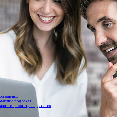
мов
 освещения
овление под заказ
арнизов, плинтусов, розеток