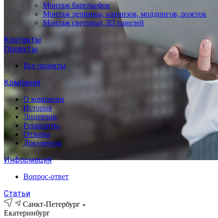
Монтаж барельефов
Монтаж лепнины, карнизов, молдингов, розеток
Монтаж световых 3D панелей
Контакты
Проекты
Все проекты
Компания
О компании
История
Лицензии
Реквизиты
Отзывы
Документы
Информация
Вопрос-ответ
Статьи
Санкт-Петербург
Екатеринбург